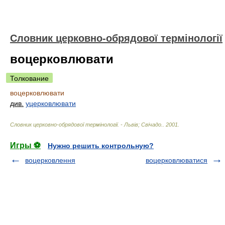
Словник церковно-обрядової термінології
воцерковлювати
Толкование
воцерковлювати
див.
уцерковлювати
Словник церковно-обрядової термінології. - Львів; Свічадо.
.
2001
.
Игры ⚽
Нужно решить контрольную?
воцерковлення
воцерковлюватися