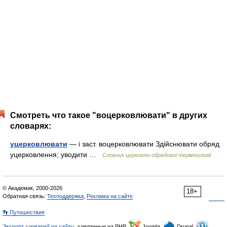
Смотреть что такое "воцерковлювати" в других
словарях:
уцерковлювати
— і заст. воцерковлювати Здійснювати обряд
уцерковлення; уводити …
Словник церковно-обрядової термінології
© Академик, 2000-2026
18+
Обратная связь:
Техподдержка
,
Реклама на сайте
👣 Путешествия
Экспорт словарей на сайты
, сделанные на PHP,
Joomla,
Drupal,